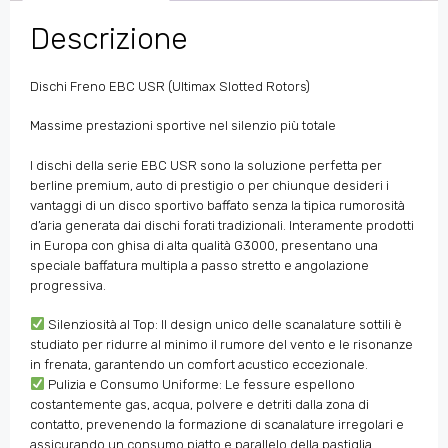
Descrizione
Dischi Freno EBC USR (Ultimax Slotted Rotors)
Massime prestazioni sportive nel silenzio più totale
I dischi della serie EBC USR sono la soluzione perfetta per
berline premium, auto di prestigio o per chiunque desideri i
vantaggi di un disco sportivo baffato senza la tipica rumorosità
d’aria generata dai dischi forati tradizionali. Interamente prodotti
in Europa con ghisa di alta qualità G3000, presentano una
speciale baffatura multipla a passo stretto e angolazione
progressiva.
Silenziosità al Top: Il design unico delle scanalature sottili è
studiato per ridurre al minimo il rumore del vento e le risonanze
in frenata, garantendo un comfort acustico eccezionale.
Pulizia e Consumo Uniforme: Le fessure espellono
costantemente gas, acqua, polvere e detriti dalla zona di
contatto, prevenendo la formazione di scanalature irregolari e
assicurando un consumo piatto e parallelo della pastiglia.