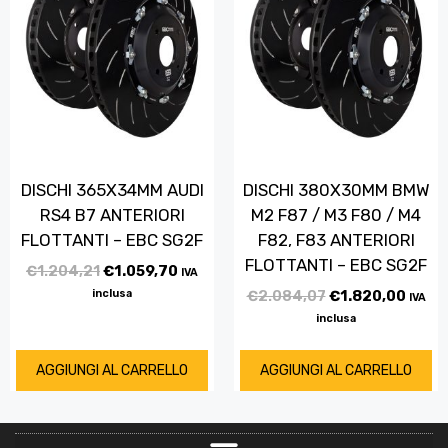
DISCHI 365X34MM AUDI
DISCHI 380X30MM BMW
RS4 B7 ANTERIORI
M2 F87 / M3 F80 / M4
FLOTTANTI – EBC SG2F
F82, F83 ANTERIORI
FLOTTANTI – EBC SG2F
€
1.204,21
€
1.059,70
IVA
inclusa
€
2.084,07
€
1.820,00
IVA
inclusa
AGGIUNGI AL CARRELLO
AGGIUNGI AL CARRELLO