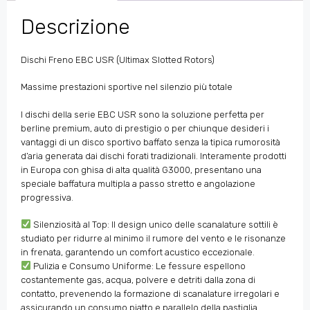
Descrizione
Dischi Freno EBC USR (Ultimax Slotted Rotors)
Massime prestazioni sportive nel silenzio più totale
I dischi della serie EBC USR sono la soluzione perfetta per
berline premium, auto di prestigio o per chiunque desideri i
vantaggi di un disco sportivo baffato senza la tipica rumorosità
d’aria generata dai dischi forati tradizionali. Interamente prodotti
in Europa con ghisa di alta qualità G3000, presentano una
speciale baffatura multipla a passo stretto e angolazione
progressiva.
Silenziosità al Top: Il design unico delle scanalature sottili è
studiato per ridurre al minimo il rumore del vento e le risonanze
in frenata, garantendo un comfort acustico eccezionale.
Pulizia e Consumo Uniforme: Le fessure espellono
costantemente gas, acqua, polvere e detriti dalla zona di
contatto, prevenendo la formazione di scanalature irregolari e
assicurando un consumo piatto e parallelo della pastiglia.