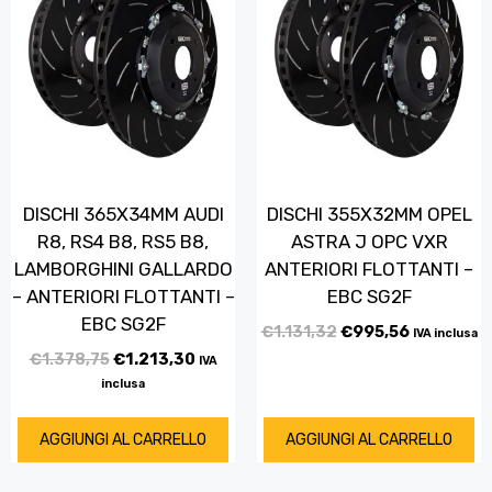
DISCHI 365X34MM AUDI
DISCHI 355X32MM OPEL
R8, RS4 B8, RS5 B8,
ASTRA J OPC VXR
LAMBORGHINI GALLARDO
ANTERIORI FLOTTANTI –
– ANTERIORI FLOTTANTI –
EBC SG2F
EBC SG2F
€
1.131,32
€
995,56
IVA inclusa
€
1.378,75
€
1.213,30
IVA
inclusa
AGGIUNGI AL CARRELLO
AGGIUNGI AL CARRELLO