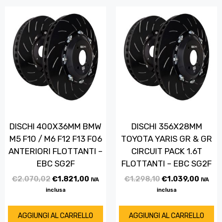
DISCHI 400X36MM BMW
DISCHI 356X28MM
M5 F10 / M6 F12 F13 F06
TOYOTA YARIS GR & GR
ANTERIORI FLOTTANTI –
CIRCUIT PACK 1.6T
EBC SG2F
FLOTTANTI – EBC SG2F
€
2.070,02
€
1.821,00
€
1.298,10
€
1.039,00
IVA
IVA
inclusa
inclusa
AGGIUNGI AL CARRELLO
AGGIUNGI AL CARRELLO