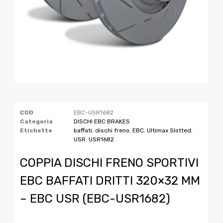
COD
EBC-USR1682
Categoria
DISCHI EBC BRAKES
Etichette
baffati
,
dischi freno
,
EBC
,
Ultimax Slotted
,
USR
,
USR1682
COPPIA DISCHI FRENO SPORTIVI
EBC BAFFATI DRITTI 320×32 MM
– EBC USR (EBC-USR1682)