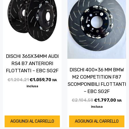
DISCHI 365X34MM AUDI
RS4 B7 ANTERIORI
DISCHI 400×36 MM BMW
FLOTTANTI – EBC SG2F
M2 COMPETITION F87
€
1.204,21
€
1.059,70
IVA
SCOMPONIBILI FLOTTANTI
inclusa
– EBC SG2F
€
2.104,58
€
1.797,00
IVA
inclusa
AGGIUNGI AL CARRELLO
AGGIUNGI AL CARRELLO