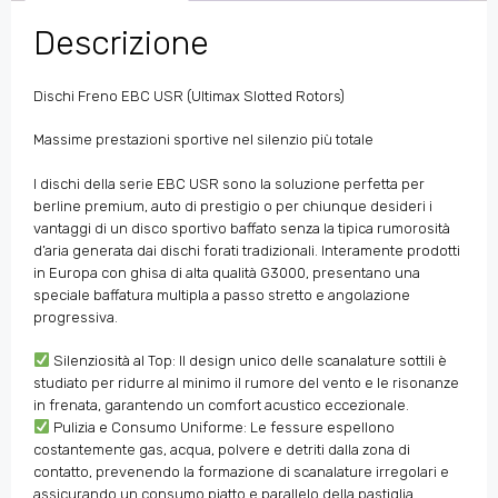
Descrizione
Dischi Freno EBC USR (Ultimax Slotted Rotors)
Massime prestazioni sportive nel silenzio più totale
I dischi della serie EBC USR sono la soluzione perfetta per
berline premium, auto di prestigio o per chiunque desideri i
vantaggi di un disco sportivo baffato senza la tipica rumorosità
d’aria generata dai dischi forati tradizionali. Interamente prodotti
in Europa con ghisa di alta qualità G3000, presentano una
speciale baffatura multipla a passo stretto e angolazione
progressiva.
Silenziosità al Top: Il design unico delle scanalature sottili è
studiato per ridurre al minimo il rumore del vento e le risonanze
in frenata, garantendo un comfort acustico eccezionale.
Pulizia e Consumo Uniforme: Le fessure espellono
costantemente gas, acqua, polvere e detriti dalla zona di
contatto, prevenendo la formazione di scanalature irregolari e
assicurando un consumo piatto e parallelo della pastiglia.