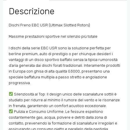
Descrizione
Dischi Freno EBC USR (Ultimax Slotted Rotors)
Massime prestazioni sportive nel silenzio più totale
I dischi della serie EBC USR sono la soluzione perfetta per
berline premium, auto di prestigio o per chiunque desideri i
vantaggi di un disco sportivo baffato senza la tipica rumorosità
d’aria generata dai dischi forati tradizionali. Interamente prodotti
in Europa con ghisa di alta qualità G3000, presentano una
speciale baffatura multipla a passo stretto e angolazione
progressiva.
Silenziosità al Top: Il design unico delle scanalature sottili è
studiato per ridurre al minimo il rumore del vento e le risonanze
in frenata, garantendo un comfort acustico eccezionale.
Pulizia e Consumo Uniforme: Le fessure espellono
costantemente gas, acqua, polvere e detriti dalla zona di
contatto, prevenendo la formazione di scanalature irregolari e
assicurando un consumo piatto e parallelo della pastiglia.