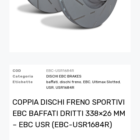
COD
EBC-USR1684R
Categoria
DISCHI EBC BRAKES
Etichette
baffati
,
dischi freno
,
EBC
,
Ultimax Slotted
,
USR
,
USR1684R
COPPIA DISCHI FRENO SPORTIVI
EBC BAFFATI DRITTI 338×26 MM
– EBC USR (EBC-USR1684R)