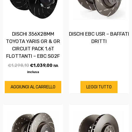
DISCHI 356X28MM
DISCHI EBC USR – BAFFATI
TOYOTA YARIS GR & GR
DRITTI
CIRCUIT PACK 1.6T
FLOTTANTI – EBC SG2F
€
1.298,10
€
1.039,00
IVA
inclusa
AGGIUNGI AL CARRELLO
LEGGI TUTTO