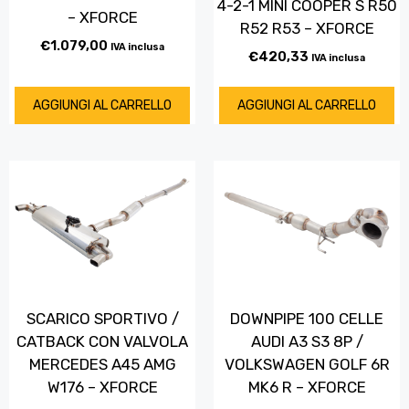
4-2-1 MINI COOPER S R50
– XFORCE
R52 R53 – XFORCE
€
1.079,00
IVA inclusa
€
420,33
IVA inclusa
AGGIUNGI AL CARRELLO
AGGIUNGI AL CARRELLO
SCARICO SPORTIVO /
DOWNPIPE 100 CELLE
CATBACK CON VALVOLA
AUDI A3 S3 8P /
MERCEDES A45 AMG
VOLKSWAGEN GOLF 6R
W176 – XFORCE
MK6 R – XFORCE