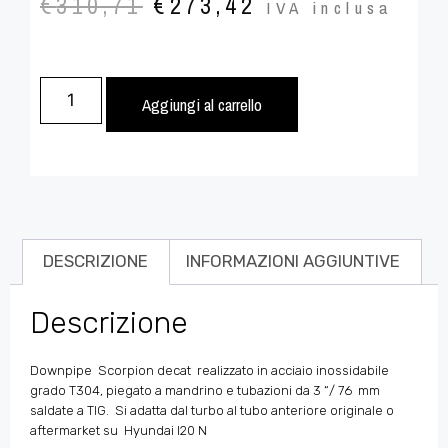
€
310,71
€
273,42
IVA inclusa
Aggiungi al carrello
DESCRIZIONE
INFORMAZIONI AGGIUNTIVE
Descrizione
Downpipe
Scorpion decat realizzato in acciaio inossidabile
grado T304, piegato a mandrino e tubazioni da 3
“/ 76
mm
saldate a TIG.
Si adatta dal turbo al tubo anteriore originale o
aftermarket su
Hyundai I20 N