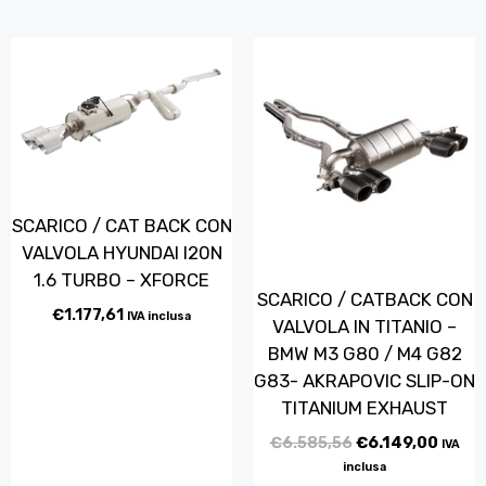
SCARICO / CAT BACK CON
VALVOLA HYUNDAI I20N
1.6 TURBO – XFORCE
SCARICO / CATBACK CON
€
1.177,61
IVA inclusa
VALVOLA IN TITANIO –
BMW M3 G80 / M4 G82
G83- AKRAPOVIC SLIP-ON
TITANIUM EXHAUST
€
6.585,56
€
6.149,00
IVA
inclusa