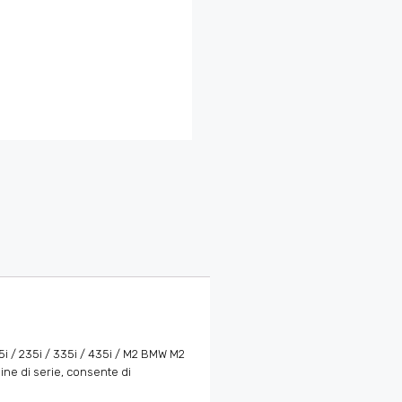
5i / 235i / 335i / 435i / M2 BMW M2
ne di serie, consente di