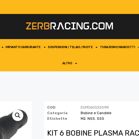
IMPIANTO CARBURANTE
SOSPENSIONI / TELAIO / RUOTE
TUBAZIONI E MANICOTTI
ALTRO
COD
EUPD6002209R
Categoria
Bobine e Candele
Etichette
M2
,
N55
,
S55
KIT 6 BOBINE PLASMA R