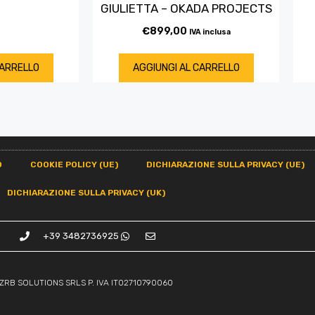
GIULIETTA – OKADA PROJECTS
€
899,00
IVA inclusa
CARRELLO
AGGIUNGI AL CARRELLO
O
COOKIE POLICY (UE)
DICHIARAZIONE SULLA PRIVACY (UE)
DICHIARAZIONE SULLA PRIVACY (UK)
+39 3482736925
ZRB SOLUTIONS SRLS P. IVA IT02710790060