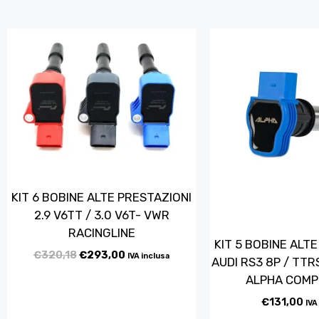
KIT 6 BOBINE ALTE PRESTAZIONI
2.9 V6TT / 3.0 V6T- VWR
RACINGLINE
KIT 5 BOBINE ALT
€
320,18
€
293,00
IVA inclusa
AUDI RS3 8P / TTRS
ALPHA COMP
€
131,00
IVA