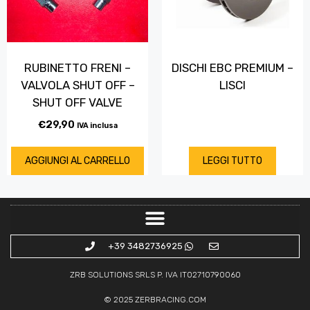
RUBINETTO FRENI –
DISCHI EBC PREMIUM –
VALVOLA SHUT OFF –
LISCI
SHUT OFF VALVE
€
29,90
IVA inclusa
AGGIUNGI AL CARRELLO
LEGGI TUTTO
+39 3482736925
ZRB SOLUTIONS SRLS P. IVA IT02710790060
© 2025
ZERBRACING.COM