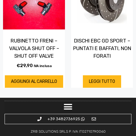
RUBINETTO FRENI –
DISCHI EBC GD SPORT –
VALVOLA SHUT OFF –
PUNTATI E BAFFATI, NON
SHUT OFF VALVE
FORATI
€
29,90
IVA inclusa
AGGIUNGI AL CARRELLO
LEGGI TUTTO
+39 3482736925
ZRB SOLUTIONS SRLS P. IVA IT02710790060