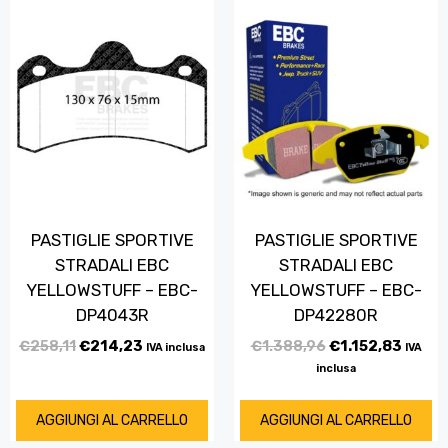
PASTIGLIE SPORTIVE
PASTIGLIE SPORTIVE
STRADALI EBC
STRADALI EBC
YELLOWSTUFF – EBC-
YELLOWSTUFF – EBC-
DP4043R
DP42280R
€
258,11
€
214,23
€
1.388,96
€
1.152,83
IVA inclusa
IVA
inclusa
AGGIUNGI AL CARRELLO
AGGIUNGI AL CARRELLO