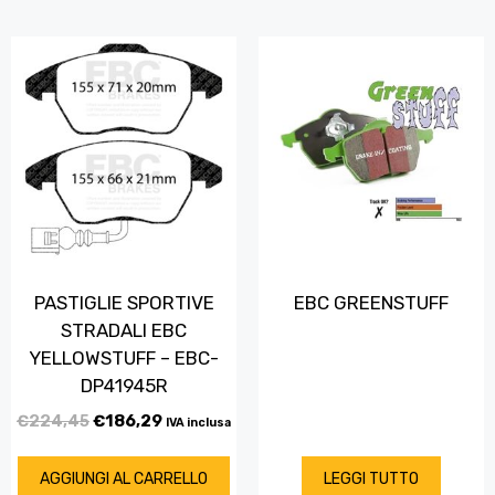
PASTIGLIE SPORTIVE
EBC GREENSTUFF
STRADALI EBC
YELLOWSTUFF – EBC-
DP41945R
€
224,45
€
186,29
IVA inclusa
AGGIUNGI AL CARRELLO
LEGGI TUTTO