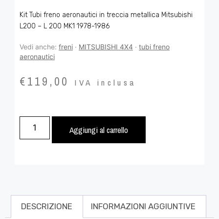
Kit Tubi freno aeronautici in treccia metallica Mitsubishi
L200 – L 200 MK1 1978-1986
Vedi anche:
freni
·
MITSUBISHI 4X4
·
tubi freno
aeronautici
€
119,00
IVA inclusa
Aggiungi al carrello
DESCRIZIONE
INFORMAZIONI AGGIUNTIVE